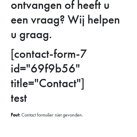
ontvangen of heeft u
een vraag? Wij helpen
u graag.
[contact-form-7
id="69f9b56"
title="Contact"]
test
Fout:
Contact formulier niet gevonden.