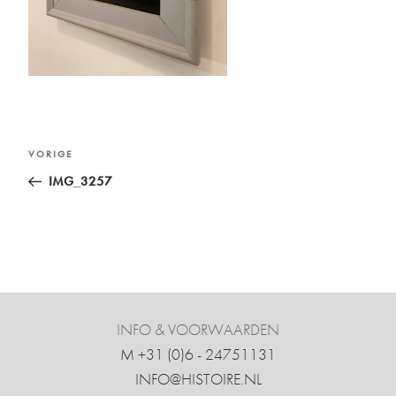
Bericht
Vorig
VORIGE
navigatie
bericht
IMG_3257
INFO & VOORWAARDEN
M +31 ‍(0)6 - 24751131
INFO@HISTOIRE.NL