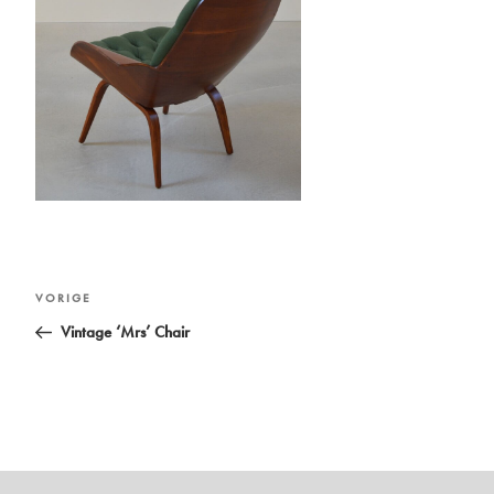
Bericht
Vorig
VORIGE
navigatie
bericht
Vintage ‘Mrs’ Chair