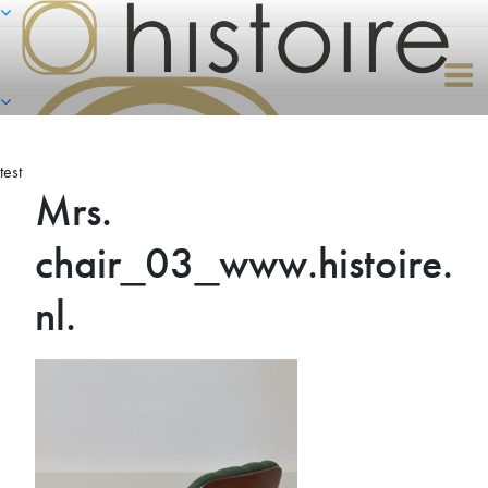
Naar
de
inhoud
springen
test
Mrs.
chair_03_www.histoire.
nl.