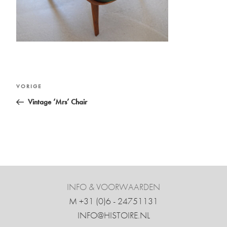
Bericht
Vorig
VORIGE
navigatie
bericht
Vintage ‘Mrs’ Chair
INFO & VOORWAARDEN
M +31 ‍(0)6 - 24751131
INFO@HISTOIRE.NL