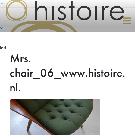
Naar
de
inhoud
springen
test
Mrs.
chair_06_www.histoire.
nl.