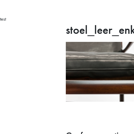
test
stoel_leer_e