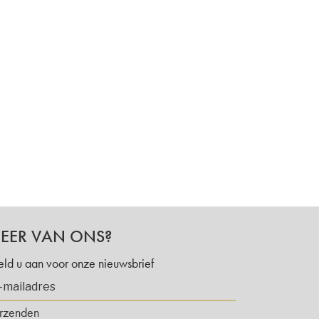
EER VAN ONS?
ld u aan voor onze nieuwsbrief