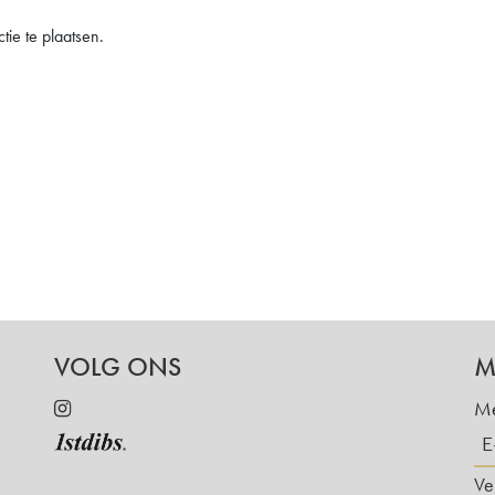
ie te plaatsen.
VOLG ONS
M
Me