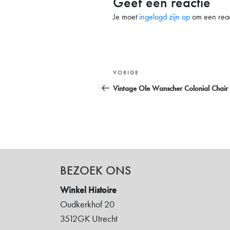
Geef een reactie
Je moet
ingelogd zijn op
om een react
Bericht
Vorig
VORIGE
navigatie
bericht
Vintage Ole Wanscher Colonial Chair
BEZOEK ONS
Winkel Histoire
Oudkerkhof 20
3512GK Utrecht