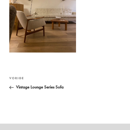
Bericht
Vorig
VORIGE
navigatie
bericht
Vintage Lounge Series Sofa