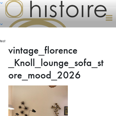
Naar
de
inhoud
springen
test
vintage_florence
_Knoll_lounge_sofa_st
ore_mood_2026