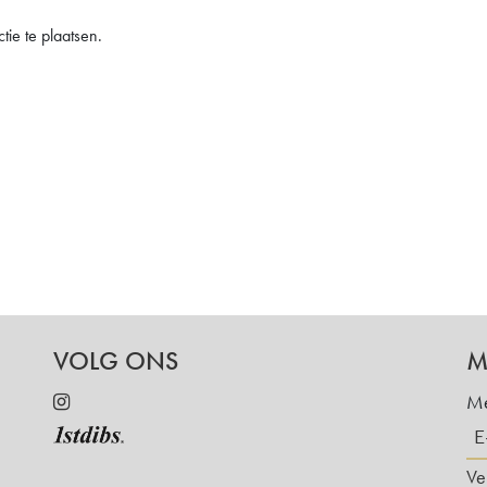
ie te plaatsen.
VOLG ONS
M
Me