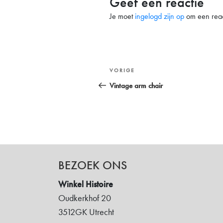
Geef een reactie
Je moet
ingelogd zijn op
om een react
Bericht
Vorig
VORIGE
navigatie
bericht
Vintage arm chair
BEZOEK ONS
Winkel Histoire
Oudkerkhof 20
3512GK Utrecht