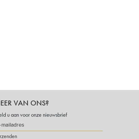
EER VAN ONS?
ld u aan voor onze nieuwsbrief