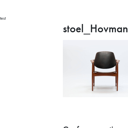
test
stoel_Hovma