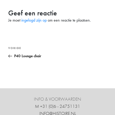
Geef een reactie
Je moet
ingelogd zijn op
om een reactie te plaatsen.
Bericht
Vorig
VORIGE
navigatie
bericht
P40 Lounge chair
INFO & VOORWAARDEN
M +31 ‍(0)6 - 24751131
INFO@HISTOIRE.NL